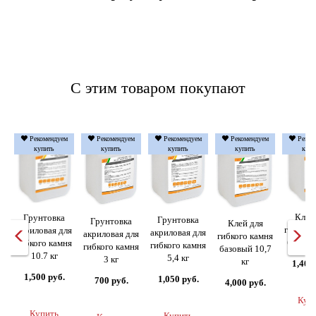
С этим товаром покупают
Рекомендуем
Рекомендуем
Рекомендуем
Рекомендуем
Реком
купить
купить
купить
купить
купи
Клей
Грунтовка
Грунтовка
Грунтовка
Клей для
гибкого
акриловая для
акриловая для
акриловая для
гибкого камня
базовы
гибкого камня
гибкого камня
гибкого камня
базовый 10,7
10.7 кг
5,4 кг
3 кг
кг
1,400
1,500 руб.
1,050 руб.
700 руб.
4,000 руб.
Куп
Купить
Купить