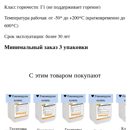
Класс горючести: Г1 (не поддерживает горение)
Температура рабочая: от -50* до +200*С (кратковременно до
600*С)
Срок эксплуатации: более 30 лет
Минимальный заказ 3 упаковки
С этим товаром покупают
Рекомендуем
Рекомендуем
Рекомендуем
Рекомендуем
Реком
купить
купить
купить
купить
купи
Клей
Грунтовка
Грунтовка