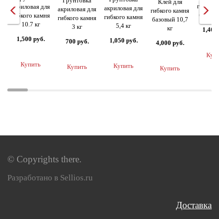
Грунтовка
Клей для
гибкого
акриловая для
акриловая для
акриловая для
гибкого камня
базовы
гибкого камня
гибкого камня
гибкого камня
базовый 10,7
10.7 кг
5,4 кг
3 кг
кг
1,400
1,500 руб.
1,050 руб.
700 руб.
4,000 руб.
Куп
Купить
Купить
Купить
Купить
© Copyrights there.
Разработано в Sellios.ru
Доставка