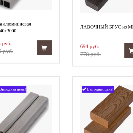
а алюминиевая
ЛАВОЧНЫЙ БРУС из М
40х3000
 руб.
694 руб.
0 руб.
778 руб.
Выгодная цена!
Выгодная цена!