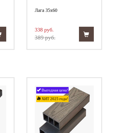
Лага 35х60
338 руб.
389 руб.
Выгодная цена!
ХИТ 2025 года!