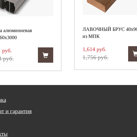
ЛАВОЧНЫЙ БРУС 40х9
а алюминиевая
из МПК
60х3000
1,614 руб.
 руб.
1,756 руб.
3 руб.
вка
т и гарантия
кты