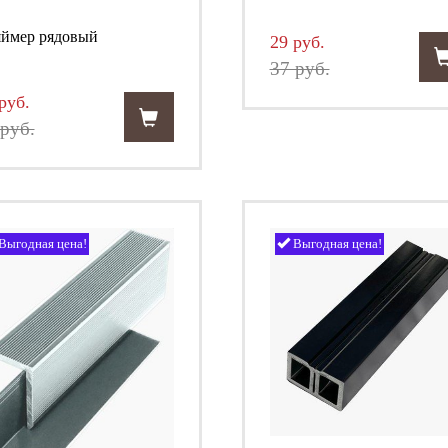
ймер рядовый
29 руб.
37 руб.
руб.
 руб.
Выгодная цена!
Выгодная цена!