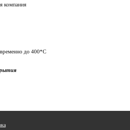
ая компания
овременно до 400*С
крытия
вка