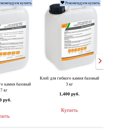
екомендуем купить
Рекомендуем купить
Клей для гибкого камня базовый
Клей для гибк
3 кг
го камня базовый
,7 кг
1,400 руб.
2,4
0 руб.
Купить
К
пить